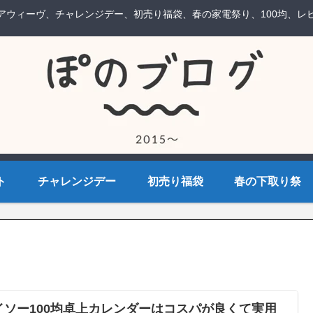
アウィーヴ、チャレンジデー、初売り福袋、春の家電祭り、100均、レ
ト
チャレンジデー
初売り福袋
春の下取り祭
イソー100均卓上カレンダーはコスパが良くて実用