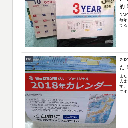
的
DA
毎年
てる
2
雑談
た
また
人ま
す。
です