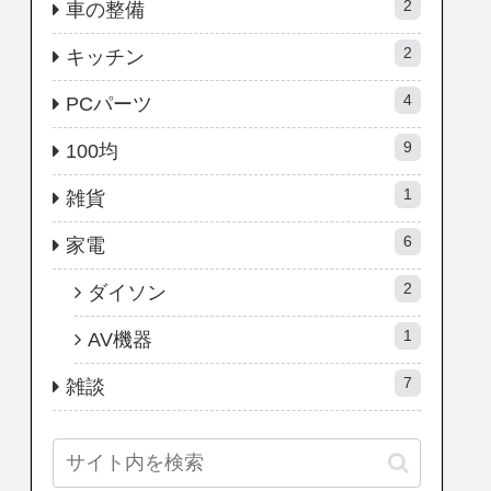
2
車の整備
2
キッチン
4
PCパーツ
9
100均
1
雑貨
6
家電
2
ダイソン
1
AV機器
7
雑談