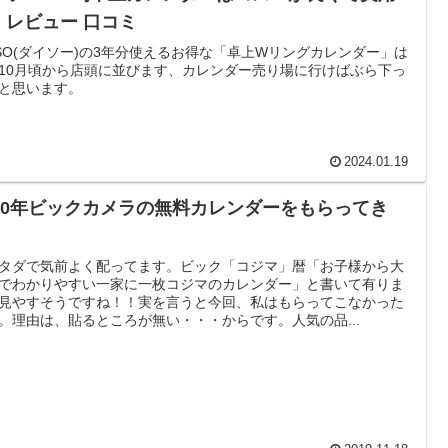
！レビュー 口コミ
ISO(ダイソー)の3年分使えるお得な「卓上Wリングカレンダー」は
10月頃から店頭に並びます、カレンダー売り場に行けばぶら下っ
と思います。
2024.01.19
020年ビックカメラの無料カレンダーをもらってき
！
タダで気前よく配ってます。ビック「コジマ」暦「お子様から大
でわかりやすい一家に一枚コジマのカレンダー」と書いて有りま
見やすそうですね！！実を言うと今回、私はもらってこなかった
。理由は、貼るところが無い・・・からです。人気の品...