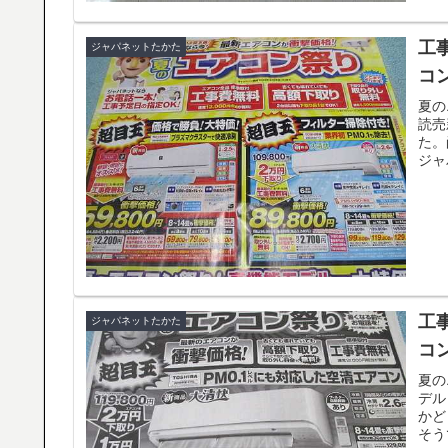
工
ジャパネットたかた
コ
夏の
読売
た。
ジャ
工事
ジャパネットたかた
コ
夏の
デル
かど
そう