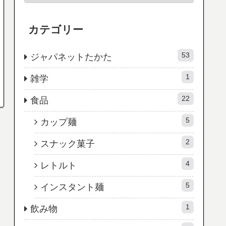
カテゴリー
53
ジャパネットたかた
1
雑学
22
食品
5
カップ麺
2
スナック菓子
4
レトルト
5
インスタント麺
1
飲み物