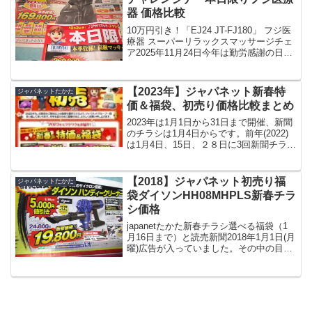
器 価格比較
10万円引き！「EJ24 JT-FJ180」 フジ医
療器 スーパーリラックスマッサージチェ
ア2025年11月24日今年は勤労感謝の日の
振り替え休日に来ましたね。新商品2025
年11月発売本革を枕、背もたれ、座面に
使用選べる2色「ブラック」「...
【2023年】ジャパネット新春特
ジャパネットたかた
価＆福袋、初売り価格比較まとめ
2023年は1月1日から31日まで開催、新聞
のチラシは1月4日からです。前年(2022)
は1月4日、15日、２８日に3回新聞チラシ
が入っていました。【初売り第一弾】新
聞チラシ1月4日～3日間限定（2023年1
月、4日、5日、6日）限定ロボッ...
【2018】ジャパネット初売り福
ジャパネットたかた
袋ダイソンHH08MHPLS新春チラ
シ価格
japanetたかた新春チラシ選べる福袋（1
月16日まで）と読売新聞2018年1月1日(月
曜)広告が入っていました。その中の目玉
商品 5,000円値引きと大きく書かれた
「サイクロン掃除機ハンディークリーナ
ー」はお買い得かどうか？を調べてみ
ま...