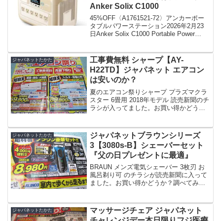
Anker Solix C1000
45%OFF〈A1761521-72〉アンカーポー
タブルパワーステーション2026年2月23
日Anker Solix C1000 Portable Power
Stationアンカーソリックス C1000純正ソ
ーラーパネルセットANKERソ...
工事費無料 シャープ【AY-
ジャパネットたかた
H22TD】ジャパネット エアコン
は安いのか？
夏のエアコン祭りシャープ プラズマクラ
スター 6畳用 2018年モデル 読売新聞のチ
ラシが入ってました。お買い得かどう
か？調べてみました。尚、2018年8月28
日までのお取り扱いだそうです。このモ
デルはジャパネットオリジナルな為、他
ジャパネットブラウンシリーズ
ジャパネットたかた
の製品と...
3【3080s-B】シェーバーセット
『父の日プレゼントに最適』
BRAUN メンズ電気シェーバー 3枚刃 お
風呂剃り可 のチラシが読売新聞に入って
ました。お買い得かどうか？調べてみま
した。尚、2018年6月28日までのお取り
扱いだそうです。このモデルはジャパネ
ットオリジナルで型番に3080s-B-JAと...
マッサージチェア ジャパネット
ジャパネットたかた
チャレンジデー本日限りフジ医療