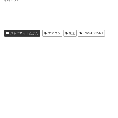
ジャパネットたかた
エアコン
東芝
RAS-C225RT