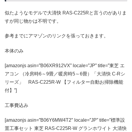
似たようなモデルで大清快 RAS-C225Rと言うのがありま
すが同じ物かは不明です。
参考までにアマゾンのリンクを張っておきます。
本体のみ
[amazonjs asin=”B06XR912VX” locale=”JP” title=”東芝 エ
アコン （冷房時6～9畳／暖房時5～6畳）「大清快 C-Rシ
リーズ」 RAS-C225R-W 【フィルター自動お掃除機能
付】”]
工事費込み
[amazonjs asin=”B06Y6MW4T2″ locale=”JP” title=”標準設
置工事セット 東芝 RAS-C225R-W グランホワイト 大清快