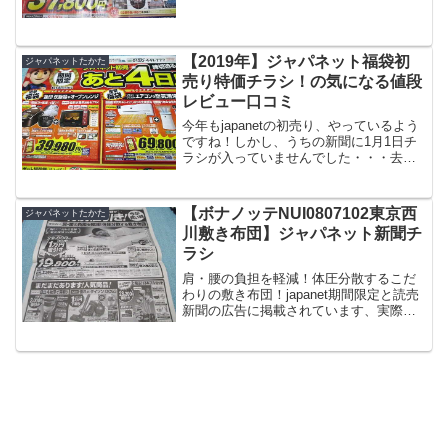
【2019年】ジャパネット福袋初
ジャパネットたかた
売り特価チラシ！の気になる値段
レビュー口コミ
今年もjapanetの初売り、やっているよう
ですね！しかし、うちの新聞に1月1日チ
ラシが入っていませんでした・・・去年
は入っていたのに不思議です！？ですが
遅れること1月11日に「あと4日！締め切
り迫る」と書かれたチラシが入っていま
【ボナノッテNUI0807102東京西
ジャパネットたかた
した。商品...
川敷き布団】ジャパネット新聞チ
ラシ
肩・腰の負担を軽減！体圧分散するこだ
わりの敷き布団！japanet期間限定と読売
新聞の広告に掲載されています、実際に
支払う金額を書きだしてみました。読売
新聞チラシ発行日受付期間前回とチラシ
のデザイン違います2018年2月27日
(水)2018...