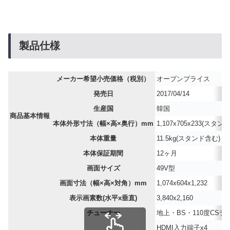
製品仕様
メーカー希望小売価格（税別）
オープンプライス
発売日
2017
/
04
/
14
生産国
韓国
商品基本情報
本体外形寸法（幅×高×奥行）mm
1,107
x
705
x
233
(スタンド
本体重量
11.5
kg(スタンド含む)
本体保証期間
12
ヶ月
画面サイズ
49
V型
画面寸法（幅×高×対角）mm
1,074
x
604
x
1,232
表示画素数(水平x垂直)
3,840
x
2,160
チューナー
地上・BS・
110
度CSデ
HDMI入力端子x
4