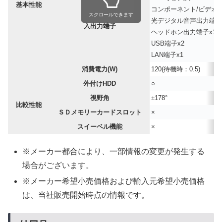
基本性能
コンポーネント/ビデオ
スクロールできます
光デジタル音声出力端子
入出力端子
ヘッドホン出力端子x
1
USB端子x
2
LAN端子x
1
消費電力(W)
120
(待機時：
0.5
)
外付けHDD
○
視野角
±
178
°
比較性能
ＳＤメモリーカードスロット
×
スイーベル機能
×
※メーカー都合により、一部情報の変更が発生する
場合がございます。
※メーカー希望小売価格および輸入元希望小売価格
は、当社販売開始時点の情報です。