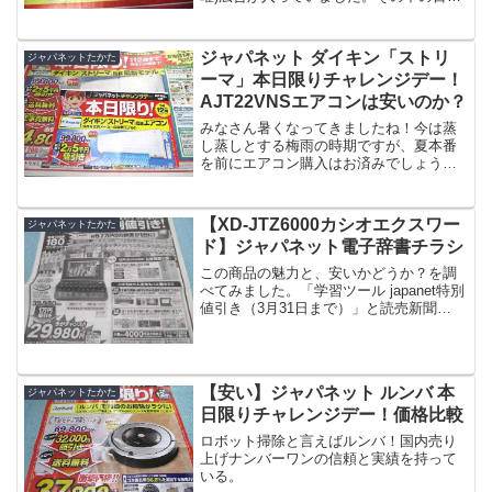
商品 5,000円値引きと大きく書かれた
「サイクロン掃除機ハンディークリーナ
ー」はお買い得かどうか？を調べてみ
ジャパネット ダイキン「ストリ
ジャパネットたかた
ま...
ーマ」本日限りチャレンジデー！
AJT22VNSエアコンは安いのか？
みなさん暑くなってきましたね！今は蒸
し蒸しとする梅雨の時期ですが、夏本番
を前にエアコン購入はお済みでしょう
か？シーズン前の設置は、早く工事が出
来て、お得ですよ！今日「ジャパネット
たかた 1日限りの限界価格に挑戦！」と
【XD-JTZ6000カシオエクスワー
ジャパネットたかた
読売新聞2018年5月2...
ド】ジャパネット電子辞書チラシ
この商品の魅力と、安いかどうか？を調
べてみました。「学習ツール japanet特別
値引き（3月31日まで）」と読売新聞
2018年1月21日(日曜)に掲載。読売新聞チ
ラシ発行日受付期間 前回とチラシのデザ
イン違います2018年3月30日(金)...
【安い】ジャパネット ルンバ 本
ジャパネットたかた
日限りチャレンジデー！価格比較
ロボット掃除と言えばルンバ！国内売り
上げナンバーワンの信頼と実績を持って
いる。