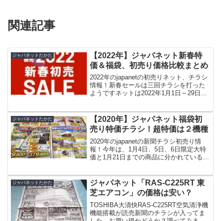
関連記事
【2022年】ジャパネット新春特
ジャパネットたかた
価＆福袋、初売り価格比較まとめ
2022年のjapanetの初売りネット、チラシ
情報！新春セールは三回チラシを打った
ようですネットは2022年1月1日～29日ま
で！【第一弾】新聞チラシ1月4日～3日間
限定（2022年1月、4日、5日、6日）1月4
日、6日、２８日に3回新聞...
【2020年】ジャパネット福袋初
ジャパネットたかた
売り特価チラシ！超特価は２機種
2020年のjapanetの新聞チラシ初売り情
報！今年は、1月4日、5日、6日限定大特
価と1月21日までの商品に分かれているよ
うです。商品ラインナップと税込みの値
段を見ていきたいと思います。尚、前年
の初売りの記事がこちらです↓ジャパネッ
ジャパネット「RAS-C225RT 東
ジャパネットたかた
トた...
芝エアコン」の価格は安い？
TOSHIBA大清快RAS-C225RT空気清浄機
機能搭載が読売新聞のチラシが入ってま
した。お買い得かどうか？調べてみまし