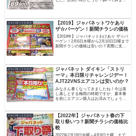
た。尚、2018年3月31日までのお取り扱
いとなります。下取りあり価格69,800円
表記！フィルター自動お掃除付きモデ...
【2019】ジャパネットワケあり
ジャパネットたかた
ザ☆バーゲン！新聞チラシの価格
【2019年】ジャパネットわけあり ザ☆バ
ーゲン！2月6日水曜から2月10日日曜まで
新聞チラシの価格は安いの？実際に支払
う金額を書きだしてみました。前年に比
べて、ゴルフクラブとカニが前面にライ
ンナップしています。他には今年はテレ
ビが消えて、...
ジャパネット ダイキン「ストリ
ジャパネットたかた
ーマ」本日限りチャレンジデー！
AJT22VNSエアコンは安いのか？
みなさん暑くなってきましたね！今は蒸
し蒸しとする梅雨の時期ですが、夏本番
を前にエアコン購入はお済みでしょう
か？シーズン前の設置は、早く工事が出
来て、お得ですよ！今日「ジャパネット
たかた 1日限りの限界価格に挑戦！」と
【2022年】ジャパネット春の下
ジャパネットたかた
読売新聞2018年5月2...
取り祭いつ？新聞チラシの価格比
較
2022年2月18日金曜～4月9日土曜、まで