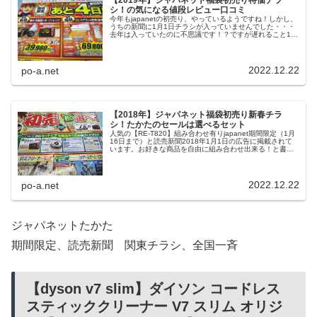
シ！の気になる値段レビュー口コミ
今年もjapanetの初売り、やっているようですね！しかし、
うちの新聞に1月1日チラシが入っていませんでした・・・
去年は入っていたのに不思議です！？ですが遅れること1月
11日に「あと4日！締め切り迫る」と書かれたチラシが入
っていました。商品...
2022.12.22
po-a.net
【2018年】ジャパネット福袋初売り新春チラ
シ！たかたのセールは選べるセット
人気の【RE-T820】組み合わせ有りjapanet期間限定（1月
16日まで）と読売新聞2018年1月1日の広告に掲載されて
います。お好きな商品を自由に組み合わせ出来る！と書い
て有りますが。実際には、松商品群と竹商品群に分類され
た選べる福袋...
2022.12.22
po-a.net
ジャパネットたかた
期間限定、読売新聞 関東チラシ、全国一斉
【dyson v7 slim】ダイソン コードレス
スティッククリーナー V7 スリム オリジ