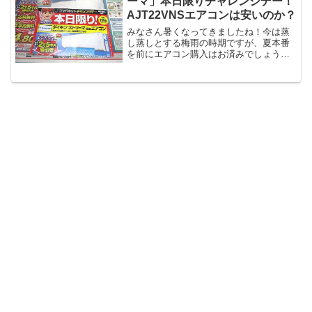
ーマ」本日限りチャレンジデー！
AJT22VNSエアコンは安いのか？
みなさん暑くなってきましたね！今は蒸
し蒸しとする梅雨の時期ですが、夏本番
を前にエアコン購入はお済みでしょう
か？シーズン前の設置は、早く工事が出
来て、お得ですよ！今日「ジャパネット
たかた 1日限りの限界価格に挑戦！」と
読売新聞2018年5月2...