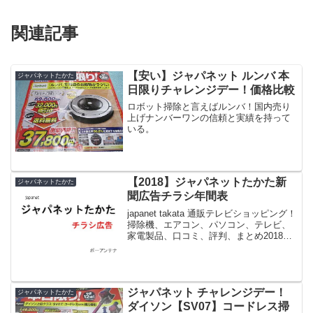
関連記事
【安い】ジャパネット ルンバ 本
ジャパネットたかた
日限りチャレンジデー！価格比較
ロボット掃除と言えばルンバ！国内売り
上げナンバーワンの信頼と実績を持って
いる。
【2018】ジャパネットたかた新
ジャパネットたかた
聞広告チラシ年間表
japanet takata 通販テレビショッピング！
掃除機、エアコン、パソコン、テレビ、
家電製品、口コミ、評判、まとめ2018年7
月16日【安い】ジャパネット エアウィー
ヴ 本日限りチャレンジデー！価格比較
2018年7月14日 ジャパネッ...
ジャパネット チャレンジデー！
ジャパネットたかた
ダイソン【SV07】コードレス掃