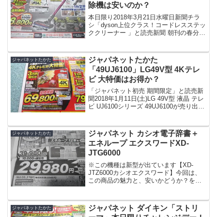
除機は安いのか？
本日限り2018年3月21日水曜日新聞チラ
シ「dyson上位クラス！コードレスステッ
ククリーナー 」と読売新聞 朝刊の春分の
日に、１面の広告で売り出されてます。
お得なのかどうか？調べてみました。
尚、ジャパネットチャレンジデーとは数
ジャパネットたかた
ジャパネットたかた
ある魅力的...
「49UJ6100」LG49V型 4Kテレ
ビ 大特価はお得か？
「ジャパネット初売 期間限定」と読売新
聞2018年1月11日(土)LG 49V型 液晶 テレ
ビ UJ6100シリーズ 49UJ6100が売り出さ
れてます。お買い得かどうか？調べてみ
ました。尚、1月16日までのお取り扱いと
なります。初売り特価...
ジャパネット カシオ電子辞書＋
ジャパネットたかた
エネループ エクスワードXD-
JTG6000
※この機種は新型が出ています【XD-
JTZ6000カシオエクスワード】今回は、
この商品の魅力と、安いかどうか？を調
べてみました。「japanet利益還元祭で電
子辞書が特別値引き、あと2日！（11月28
日まで、締め切り迫る）」と読売新聞
ジャパネット ダイキン「ストリ
ジャパネットたかた
201...