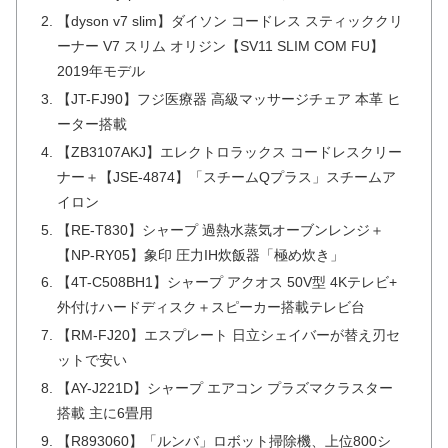
【dyson v7 slim】ダイソン コードレス スティッククリ
ーナー V7 スリム オリジン【SV11 SLIM COM FU】
2019年モデル
【JT-FJ90】フジ医療器 高級マッサージチェア 本革 ヒ
ーター搭載
【ZB3107AKJ】エレクトロラックス コードレスクリー
ナー＋【JSE-4874】「スチームQプラス」スチームア
イロン
【RE-T830】シャープ 過熱水蒸気オーブンレンジ＋
【NP-RY05】象印 圧力IH炊飯器「極め炊き」
【4T-C508BH1】シャープ アクオス 50V型 4Kテレビ+
外付けハードディスク＋スピーカー搭載テレビ台
【RM-FJ20】エスプレート 日立シェイバーが替え刃セ
ットで安い
【AY-J221D】シャープ エアコン プラズマクラスター
搭載 主に6畳用
【R893060】「ルンバ」ロボット掃除機、上位800シ