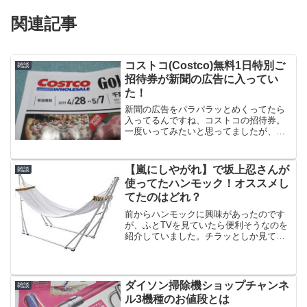
関連記事
コストコ(Costco)無料1日特別ご
雑談
招待券が新聞の広告に入ってい
た！
新聞の広告をパラパラッとめくってたら
入ってるんですね、コストコの招待券。
一度いってみたいと思ってましたが、遠
いのでどうしょうかな・・・。Costco
1day Pass 有効期限はちょうど連休で
すね。この券のポイントは 一枚で3人入
【嵐にしやがれ】で坂上忍さんが
雑談
れる。 ...
使ってたハンモック！オススメし
てたのはどれ？
前からハンモックに興味があったのです
が、ふとTVを見ていたら便利そうなのを
紹介していました。チラッとしか見てな
かったので、坂上忍さんが薦めていたの
は正確には分からないのですが。こんな
感じの、組み立て式のもので布の部分が
白くてアームの部分が黒...
ダイソン掃除機ショップチャンネ
雑談
ル3機種のお値段とは