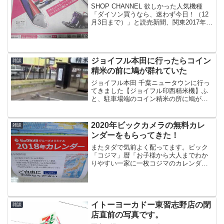
SHOP CHANNEL 欲しかった人気機種
「ダイソン買うなら、迷わず今日！（12
月3日まで）」と読売新聞、関東2017年
12月3日(日曜)、に掲載されています。内
容を書きだしてみました。ダイソン フラ
フィDC74特別セット37800円61...
ジョイフル本田に行ったらコイン
雑談
精米の前に鳩が群れていた
ジョイフル本田 千葉ニュータウンに行っ
てきました【ジョイフル印西精米機】ふ
と、駐車場端のコイン精米の所に鳩が群
がっているのに気づきました、近くによ
っても逃げないですね。米がこぼれ落ち
ているのかな？誰かがわざと撒いたのか
2020年ビックカメラの無料カレ
雑談
もしれませんね・・・ス...
ンダーをもらってきた！
またタダで気前よく配ってます。ビック
「コジマ」暦「お子様から大人までわか
りやすい一家に一枚コジマのカレンダ
ー」と書いて有ります。見やすそうです
ね！！実を言うと今回、私はもらってこ
なかったです。理由は、貼るところが無
い・・・からです。人気の品...
イトーヨーカドー東習志野店の閉
雑談
店直前の写真です。