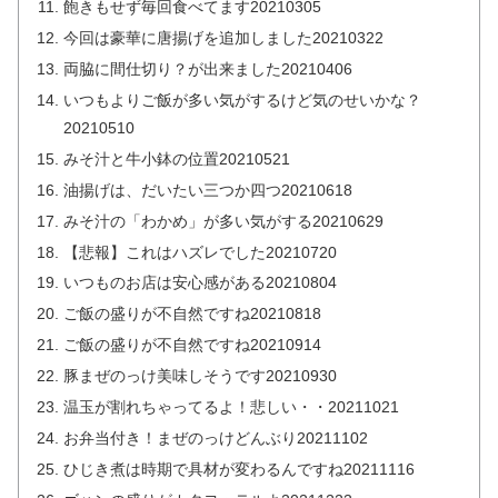
飽きもせず毎回食べてます20210305
今回は豪華に唐揚げを追加しました20210322
両脇に間仕切り？が出来ました20210406
いつもよりご飯が多い気がするけど気のせいかな？
20210510
みそ汁と牛小鉢の位置20210521
油揚げは、だいたい三つか四つ20210618
みそ汁の「わかめ」が多い気がする20210629
【悲報】これはハズレでした20210720
いつものお店は安心感がある20210804
ご飯の盛りが不自然ですね20210818
ご飯の盛りが不自然ですね20210914
豚まぜのっけ美味しそうです20210930
温玉が割れちゃってるよ！悲しい・・20211021
お弁当付き！まぜのっけどんぶり20211102
ひじき煮は時期で具材が変わるんですね20211116