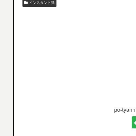
インスタント麺
po-ty