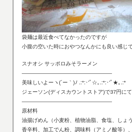
袋麺は最近食べてなかったのですが
小腹の空いた時におやつなんかにも良い感じ
スナオシ サッポロみそラーメン
—————————————————
美味しいよーヽ(´ー｀)ﾉ .:*:･’ﾟ☆｡.:*:･’ﾟ★｡.:*
ジェーソン(ディスカウントストア)で37円に
—————————————————
原材料
油揚げめん（小麦粉、植物油脂、食塩、しょ
香辛料、加工でん粉、調味料（アミノ酸等）