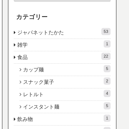
カテゴリー
53
ジャパネットたかた
1
雑学
22
食品
5
カップ麺
2
スナック菓子
4
レトルト
5
インスタント麺
1
飲み物