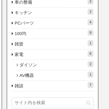
2
車の整備
2
キッチン
4
PCパーツ
9
100均
1
雑貨
6
家電
2
ダイソン
1
AV機器
7
雑談